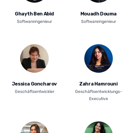
Ghayth Ben Abid
Mouadh Douma
Softwareingenieur
Softwareingenieur
Jessica Goncharov
Zahra Hamrouni
Geschäftsentwickler
Geschäftsentwicklungs-
Executive