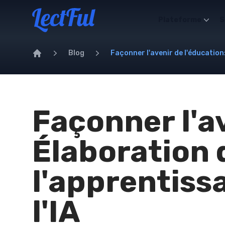
Your Company
Plateforme
S
Blog
Façonner l'avenir de l'éducation
Home
Façonner l'av
Élaboration 
l'apprentiss
l'IA