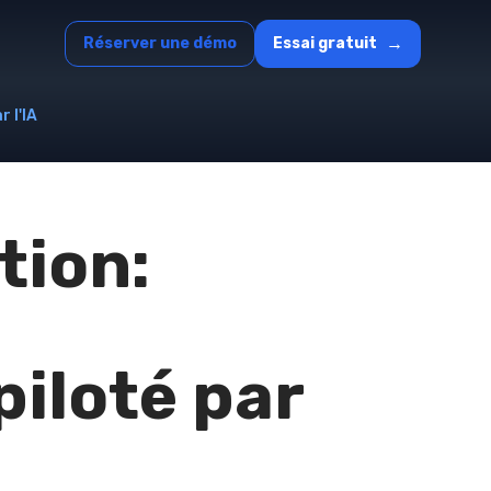
→
Réserver une démo
Essai gratuit
 l'IA
tion:
iloté par