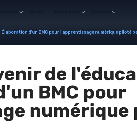
olutions
Tarifs
Ressources
À propos
: Élaboration d'un BMC pour l'apprentissage numérique piloté par
enir de l'éduca
d'un BMC pour
age numérique p