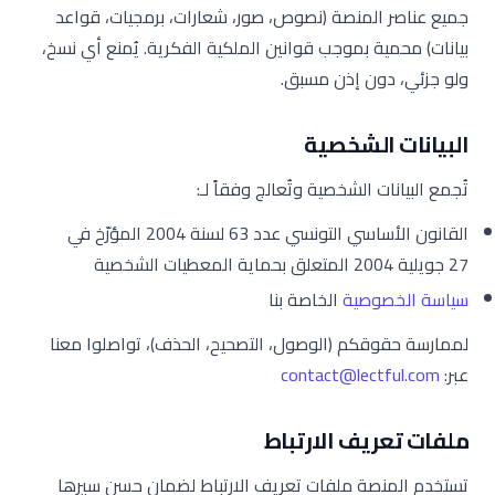
جميع عناصر المنصة (نصوص، صور، شعارات، برمجيات، قواعد
بيانات) محمية بموجب قوانين الملكية الفكرية. يُمنع أي نسخ،
ولو جزئي، دون إذن مسبق.
البيانات الشخصية
تُجمع البيانات الشخصية وتُعالج وفقاً لـ:
القانون الأساسي التونسي عدد 63 لسنة 2004 المؤرّخ في
27 جويلية 2004 المتعلق بحماية المعطيات الشخصية
سياسة الخصوصية
الخاصة بنا
لممارسة حقوقكم (الوصول، التصحيح، الحذف)، تواصلوا معنا
عبر:
contact@lectful.com
ملفات تعريف الارتباط
تستخدم المنصة ملفات تعريف الارتباط لضمان حسن سيرها