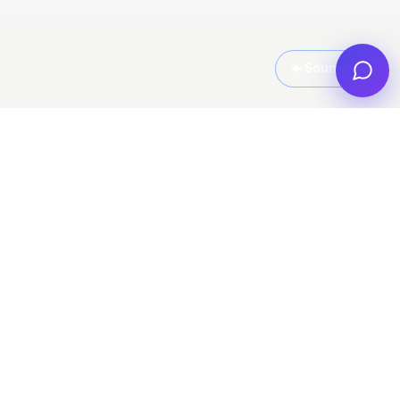
Sound off
ADOPTÉ MONDIALEMENT
Adopté par des organisations qui
développent
l'apprentissage
avec l'IA.
Au service de la formation, de l'onboarding et des
systèmes de connaissances pour institutions,
entreprises et éducateurs.