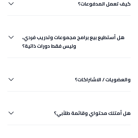
كيف تعمل المدفوعات؟
هل أستطيع بيع برامج مجموعات وتدريب فردي،
وليس فقط دورات ذاتية؟
والعضويات / الاشتراكات؟
هل أمتلك محتواي وقائمة طلاّبي؟