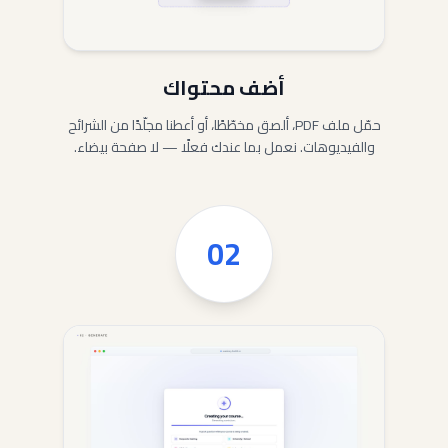
أضف محتواك
حمّل ملف PDF، ألصق مخطّطًا، أو أعطنا مجلّدًا من الشرائح
والفيديوهات. نعمل بما عندك فعلًا — لا صفحة بيضاء.
02