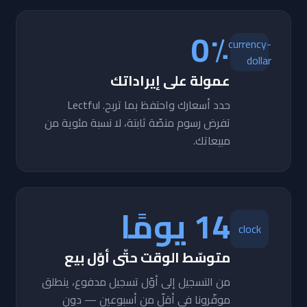
0٪
currency-
dollar
عمولة على إيراداتك
حدد أسعارك واحتفظ بما تربح. Lectful
تفرض رسوم منصّة ثابتة، لا نسبة مئوية من
مبيعاتك.
14 يومًا
clock
متوسّط الوقت حتّى أوّل بيع
من التسجيل إلى أوّل تسجيل مدفوع، ينطلق
موفّرونا في أقلّ من أسبوعين — دون