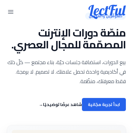
Your Company
 menu
للموفّرين والمدرّبين
منصّة دورات الإنترنت
المصمّمة للمجال العصري.
بيع الدورات، استضافة جلسات حيّة، بناء مجتمع — كلّ ذلك
في أكاديمية واحدة تحمل علامتك. لا تصميم. لا برمجة.
فقط معرفتك، منظّمة.
ابدأ تجربة مجّانية
شاهد عرضًا توضيحيًا
→