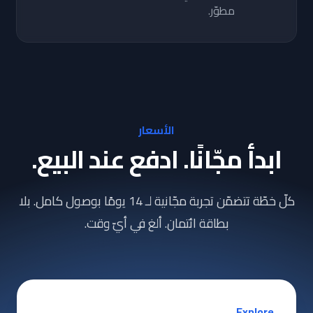
مطوّر.
الأسعار
ابدأ مجّانًا. ادفع عند البيع.
كلّ خطّة تتضمّن تجربة مجّانية لـ 14 يومًا بوصول كامل. بلا
بطاقة ائتمان. ألغ في أيّ وقت.
Explore