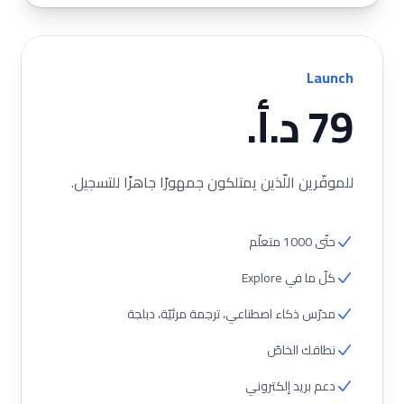
Launch
79 د.أ.
للموفّرين اللّذين يمتلكون جمهورًا جاهزًا للتسجيل.
حتّى 1000 متعلّم
كلّ ما في Explore
مدرّس ذكاء اصطناعي، ترجمة مرئيّة، دبلجة
نطاقك الخاصّ
دعم بريد إلكتروني