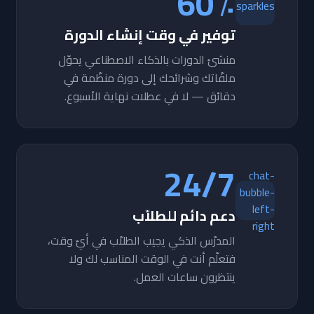
60٪
sparkles
توفير في وقت إنشاء الدورة
منشئ الدورات بالذكاء الاصطناعي يحوّل
ملفّاتك وشرائحك إلى دورة منظّمة في
دقائق — لا في عطلات نهاية الأسبوع.
24/7
chat-
bubble-
left-
دعم دائم للطلاّب
right
المدرّس الذكي يجيب الطلاّب في أيّ وقت،
فتعلّم أنت في الوقت المناسب لك ولا
ينتظرون ساعات العمل.