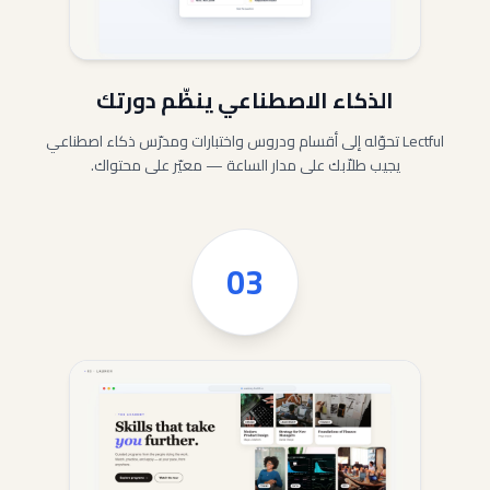
الذكاء الاصطناعي ينظّم دورتك
Lectful تحوّله إلى أقسام ودروس واختبارات ومدرّس ذكاء اصطناعي
يجيب طلاّبك على مدار الساعة — معيّر على محتواك.
03