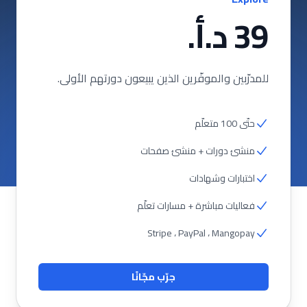
39 د.أ.
للمدرّبين والموفّرين الذين يبيعون دورتهم الأولى.
حتّى 100 متعلّم
منشئ دورات + منشئ صفحات
اختبارات وشهادات
فعاليات مباشرة + مسارات تعلّم
Stripe ، PayPal ، Mangopay
جرّب مجّانًا