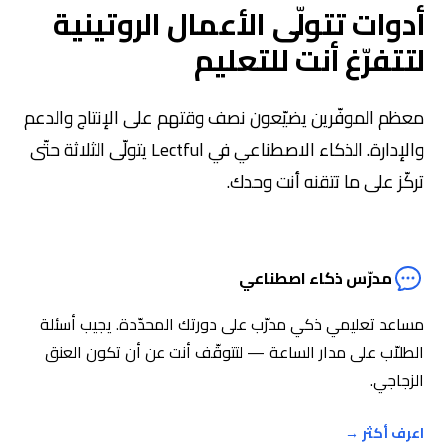
أدوات تتولّى الأعمال الروتينية
لتتفرّغ أنت للتعليم
معظم الموفّرين يضيّعون نصف وقتهم على الإنتاج والدعم
والإدارة. الذكاء الاصطناعي في Lectful يتولّى الثلاثة حتّى
تركّز على ما تتقنه أنت وحدك.
مدرّس ذكاء اصطناعي
مساعد تعليمي ذكي مدرّب على دورتك المحدّدة. يجيب أسئلة
الطلاّب على مدار الساعة — لتتوقّف أنت عن أن تكون العنق
الزجاجي.
اعرف أكثر
→